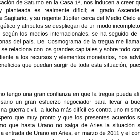
icación de Saturno en la Casa 1ª, nos inducen a creer qu
 planteada es realmente difícil; el grado Ascend
Sagitario, y su regente Júpiter cerca del Medio Cielo e
rgético y atributos se despliegan de un modo incompleto
 y según los medios internacionales, se ha seguido 
zonas del país. Del Cosmograma de la tregua me llama 
 se relaciona con los grandes capitales y sobre todo con
ndiente a los recursos y elementos monetarios, nos advi
beneficios que puedan surgir de toda esta situación, pue
a, no tengo una gran confianza en que la tregua pueda af
sario un gran esfuerzo negociador para llevar a bue
una guerra civil, la lucha más difícil es contra uno mis
espero que muy pronto y que los presentes acuerdos 
emo que hasta Urano no salga de Aries la situación s
 entrada de Urano en Aries, en marzo de 2011 y el confl