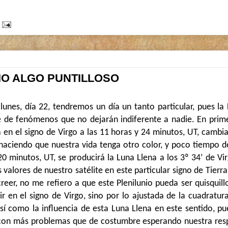
IO ALGO PUNTILLOSO
unes, día 22, tendremos un día un tanto particular, pues la 
e de fenómenos que no dejarán indiferente a nadie. En primer
á en el signo de Virgo a las 11 horas y 24 minutos, UT, cambi
haciendo que nuestra vida tenga otro color, y poco tiempo de
20 minutos, UT, se producirá la Luna Llena a los 3º 34’ de Vi
s valores de nuestro satélite en este particular signo de Tier
reer, no me refiero a que este Plenilunio pueda ser quisquill
dir en el signo de Virgo, sino por lo ajustada de la cuadratur
sí como la influencia de esta Luna Llena en este sentido, pu
 con más problemas que de costumbre esperando nuestra res