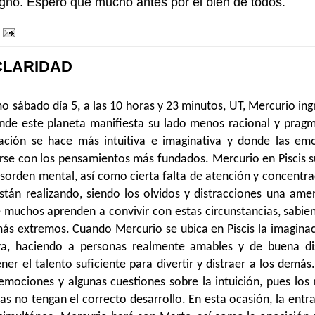
gno. Espero que mucho antes por el bien de todos.
CLARIDAD
o sábado día 5, a las 10 horas y 23 minutos, UT, Mercurio ingr
nde este planeta manifiesta su lado menos racional y pragm
ación se hace más intuitiva e imaginativa y donde las em
rse con los pensamientos más fundados. Mercurio en Piscis s
esorden mental, así como cierta falta de atención y concentra
stán realizando, siendo los olvidos y distracciones una ame
 muchos aprenden a convivir con estas circunstancias, sabie
ás extremos. Cuando Mercurio se ubica en Piscis la imaginac
va, haciendo a personas realmente amables y de buena di
ener el talento suficiente para divertir y distraer a los demá
emociones y algunas cuestiones sobre la intuición, pues lo
tas no tengan el correcto desarrollo. En esta ocasión, la ent