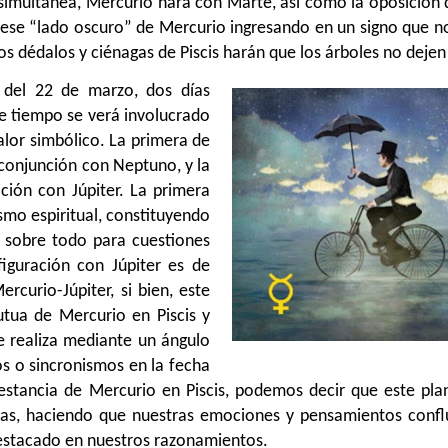
imultánea, Mercurio hará con Marte, así como la oposición de
 ese “lado oscuro” de Mercurio ingresando en un signo que no
os dédalos y ciénagas de Piscis harán que los árboles no dejen
 del 22 de marzo, dos días
e tiempo se verá involucrado
alor simbólico. La primera de
 conjunción con Neptuno, y la
ción con Júpiter. La primera
mo espiritual, constituyendo
 sobre todo para cuestiones
figuración con Júpiter es de
curio-Júpiter, si bien, este
tua de Mercurio en Piscis y
e realiza mediante un ángulo
s o sincronismos en la fecha
stancia de Mercurio en Piscis, podemos decir que este plan
nas, haciendo que nuestras emociones y pensamientos conf
destacado en nuestros razonamientos.