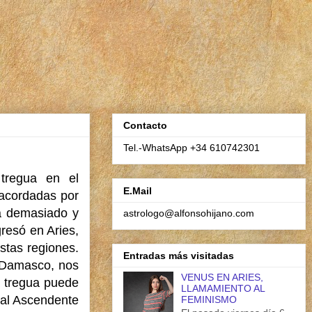
Contacto
Tel.-WhatsApp +34 610742301
tregua en el
E.Mail
s acordadas por
ya demasiado y
astrologo@alfonsohijano.com
resó en Aries,
estas regiones.
Entradas más visitadas
n Damasco, nos
VENUS EN ARIES,
a tregua puede
LLAMAMIENTO AL
 al Ascendente
FEMINISMO