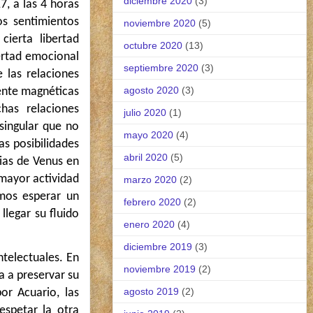
diciembre 2020
(3)
, a las 4 horas
os sentimientos
noviembre 2020
(5)
ierta libertad
octubre 2020
(13)
ertad emocional
septiembre 2020
(3)
 las relaciones
agosto 2020
(3)
ente magnéticas
has relaciones
julio 2020
(1)
singular que no
mayo 2020
(4)
s posibilidades
abril 2020
(5)
ias de Venus en
 mayor actividad
marzo 2020
(2)
mos esperar un
febrero 2020
(2)
legar su fluido
enero 2020
(4)
diciembre 2019
(3)
ntelectuales. En
noviembre 2019
(2)
a a preservar su
agosto 2019
(2)
or Acuario, las
spetar la otra