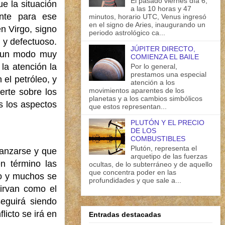
El pasado viernes día 6,
e la situación
a las 10 horas y 47
ente para ese
minutos, horario UTC, Venus ingresó
en el signo de Aries, inaugurando un
n Virgo, signo
periodo astrológico ca...
 y defectuoso.
JÚPITER DIRECTO,
de un modo muy
COMIENZA EL BAILE
la atención la
Por lo general,
prestamos una especial
 el petróleo, y
atención a los
movimientos aparentes de los
erte sobre los
planetas y a los cambios simbólicos
s los aspectos
que estos representan...
PLUTÓN Y EL PRECIO
DE LOS
COMBUSTIBLES
Plutón, representa el
ianzarse y que
arquetipo de las fuerzas
n término las
ocultas, de lo subterráneo y de aquello
que concentra poder en las
mo y muchos se
profundidades y que sale a...
sirvan como el
eguirá siendo
icto se irá en
Entradas destacadas