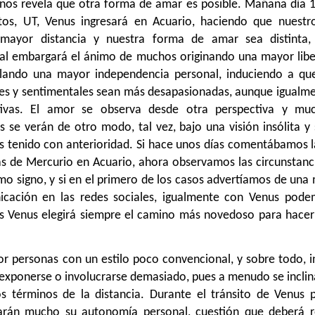
nos revela que otra forma de amar es posible. Mañana día 17
os, UT, Venus ingresará en Acuario, haciendo que nuestr
 mayor distancia y nuestra forma de amar sea distinta, c
l embargará el ánimo de muchos originando una mayor lib
lando una mayor independencia personal, induciendo a que
es y sentimentales sean más desapasionadas, aunque igualm
tivas. El amor se observa desde otra perspectiva y muc
 se verán de otro modo, tal vez, bajo una visión insólita y 
 tenido con anterioridad. Si hace unos días comentábamos la
as de Mercurio en Acuario, ahora observamos las circunstanc
mo signo, y si en el primero de los casos advertíamos de una
icación en las redes sociales, igualmente con Venus pode
 Venus elegirá siempre el camino más novedoso para hacer l
or personas con un estilo poco convencional, y sobre todo, i
n exponerse o involucrarse demasiado, pues a menudo se inclin
s términos de la distancia. Durante el tránsito de Venus p
arán mucho su autonomía personal, cuestión que deberá re