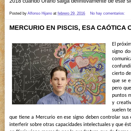
2018 cuando Urano salga definitivamente de este si
Posted by
Alfonso Hijano
at
febrero 29, 2016
No hay comentarios:
MERCURIO EN PISCIS, ESA CAÓTICA 
El próxim
signo do
comunic
confundi
cierto d
que se e
pero que
puntos m
y creati
suelen t
que tiene a Mercurio en ese signo deben controlar sus 
interferir sobre otras capacidades intelectuales y que és