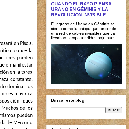
CUANDO EL RAYO PIENSA:
URANO EN GÉMINIS Y LA
REVOLUCIÓN INVISIBLE
El ingreso de Urano en Géminis se
siente como la chispa que enciende
una red de cables invisibles que ya
llevaban tiempo tendidos bajo nuest...
esará en Piscis,
ático, donde la
ociones pueden
uele manifestar
ción en la tarea
naza constante,
ndo dominar los
ión es muy rica
Buscar este blog
sposición, pues
s. Muchos de los
s mismos pueden
rada de Mercurio