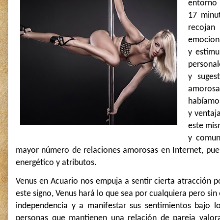
entorno 
17 minut
recojan
emociona
y estimu
personal
y suges
amorosas
habíamos
y ventaj
este mis
y comun
mayor número de relaciones amorosas en Internet, pues
energético y atributos.
Venus en Acuario nos empuja a sentir cierta atracción p
este signo, Venus hará lo que sea por cualquiera pero si
independencia y a manifestar sus sentimientos bajo lo
personas que mantienen una relación de pareja valor