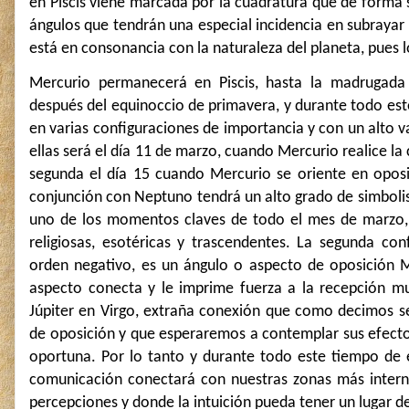
en Piscis viene marcada por la cuadratura que de forma s
ángulos que tendrán una especial incidencia en subrayar
está en consonancia con la naturaleza del planeta, pues l
Mercurio permanecerá en Piscis, hasta la madrugada
después del equinoccio de primavera, y durante todo est
en varias configuraciones de importancia y con un alto v
ellas será el día 11 de marzo, cuando Mercurio realice la
segunda el día 15 cuando Mercurio se oriente en oposi
conjunción con Neptuno tendrá un alto grado de simbolis
uno de los momentos claves de todo el mes de marzo,
religiosas, esotéricas y trascendentes. La segunda con
orden negativo, es un ángulo o aspecto de oposición Mer
aspecto conecta y le imprime fuerza a la recepción mu
Júpiter en Virgo, extraña conexión que como decimos s
de oposición y que esperaremos a contemplar sus efecto
oportuna. Por lo tanto y durante todo este tiempo de e
comunicación conectará con nuestras zonas más inter
percepciones y donde la intuición pueda tener un lugar 