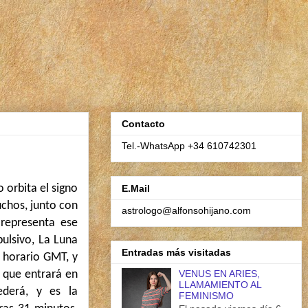
Contacto
Tel.-WhatsApp +34 610742301
 orbita el signo
E.Mail
uchos, junto con
astrologo@alfonsohijano.com
 representa ese
pulsivo, La Luna
Entradas más visitadas
, horario GMT, y
 que entrará en
VENUS EN ARIES,
LLAMAMIENTO AL
ederá, y es la
FEMINISMO