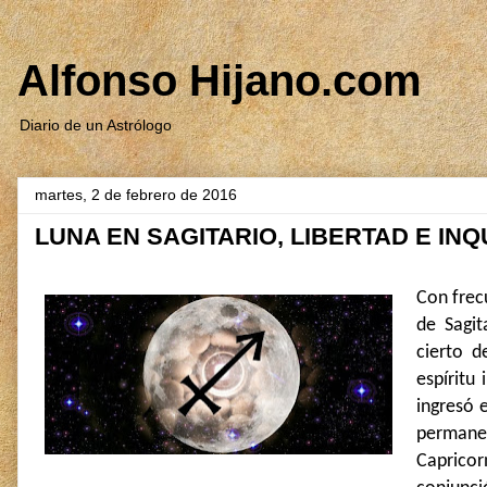
Alfonso Hijano.com
Diario de un Astrólogo
martes, 2 de febrero de 2016
LUNA EN SAGITARIO, LIBERTAD E IN
Con frec
de
Sagit
cierto d
espíritu
ingresó 
permanec
Caprico