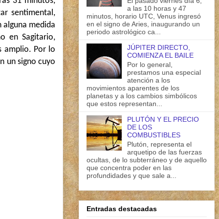
ras 31 minutos,
El pasado viernes día 6,
a las 10 horas y 47
ar sentimental,
minutos, horario UTC, Venus ingresó
en el signo de Aries, inaugurando un
en alguna medida
periodo astrológico ca...
 en Sagitario,
JÚPITER DIRECTO,
 amplio. Por lo
COMIENZA EL BAILE
en un signo cuyo
Por lo general,
prestamos una especial
atención a los
movimientos aparentes de los
planetas y a los cambios simbólicos
que estos representan...
PLUTÓN Y EL PRECIO
DE LOS
COMBUSTIBLES
Plutón, representa el
arquetipo de las fuerzas
ocultas, de lo subterráneo y de aquello
que concentra poder en las
profundidades y que sale a...
Entradas destacadas