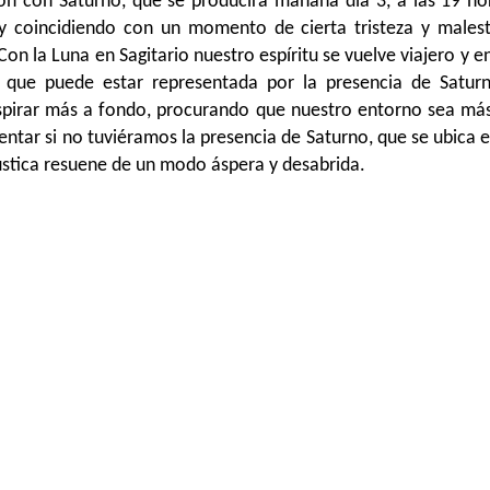
ón con Saturno, que se producirá mañana día 3, a las 19 ho
 coincidiendo con un momento de cierta tristeza y malest
 la Luna en Sagitario nuestro espíritu se vuelve viajero y 
que puede estar representada por la presencia de Saturno
spirar más a fondo, procurando que nuestro entorno sea más
 sentar si no tuviéramos la presencia de Saturno, que se ubica 
cústica resuene de un modo áspera y desabrida.