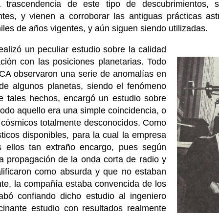
 trascendencia de este tipo de descubrimientos, 
ntes, y vienen a corroborar las antiguas prácticas ast
iles de años vigentes, y aún siguen siendo utilizadas.
alizó un peculiar estudio sobre la calidad
ción con las posiciones planetarias. Todo
RCA observaron una serie de anomalías en
a de algunos planetas, siendo el fenómeno
nte tales hechos, encargó un estudio sobre
todo aquello era una simple coincidencia, o
os cósmicos totalmente desconocidos. Como
sticos disponibles, para la cual la empresa
s ellos tan extraño encargo, pues según
 la propagación de la onda corta de radio y
calificaron como absurda y que no estaban
nte, la compañía estaba convencida de los
abó confiando dicho estudio al ingeniero
inante estudio con resultados realmente