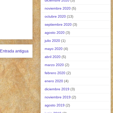
diciembre 2020
(3)
noviembre 2020
(5)
octubre 2020
(13)
septiembre 2020
(3)
agosto 2020
(3)
julio 2020
(1)
mayo 2020
(4)
Entrada antigua
abril 2020
(5)
marzo 2020
(2)
febrero 2020
(2)
enero 2020
(4)
diciembre 2019
(3)
noviembre 2019
(2)
agosto 2019
(2)