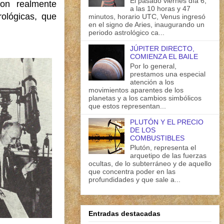
El pasado viernes día 6,
son realmente
a las 10 horas y 47
rológicas, que
minutos, horario UTC, Venus ingresó
en el signo de Aries, inaugurando un
periodo astrológico ca...
JÚPITER DIRECTO,
COMIENZA EL BAILE
Por lo general,
prestamos una especial
atención a los
movimientos aparentes de los
planetas y a los cambios simbólicos
que estos representan...
PLUTÓN Y EL PRECIO
DE LOS
COMBUSTIBLES
Plutón, representa el
arquetipo de las fuerzas
ocultas, de lo subterráneo y de aquello
que concentra poder en las
profundidades y que sale a...
Entradas destacadas