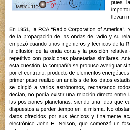
pues la
importa
llevan m
En 1951, la RCA “Radio Corporation of America”, re
de la propagación de las ondas de radio y su rela
empezó cuando unos ingenieros y técnicos de la 
la difusión de la onda corta y la posición relativ
repetitivo con posiciones planetarias similares. A
esta cuestión, la compañía se propuso averiguar si 
por el contrario, producto de elementos energétic
primer paso realizó un análisis de los datos estadí
se dirigió a varios astrónomos, rechazando todo
decían, no podía existir una relación directa entre
las posiciones planetarias, siendo una idea que 
dispuestos a perder tiempo en la misma. No obsta
datos ofrecidos por sus técnicos y finalmente ac
electrónico John H. Nelson, que comenzó un fasc