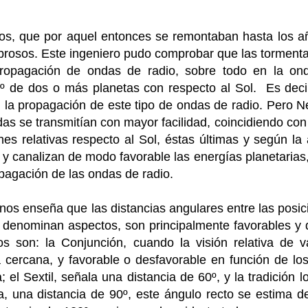
dos, que por aquel entonces se remontaban hasta los añ
brosos. Este ingeniero pudo comprobar que las torment
propagación de ondas de radio, sobre todo en la ond
0º de dos o más planetas con respecto al Sol. Es decir
 en la propagación de este tipo de ondas de radio. Pero 
as se transmitían con mayor facilidad, coincidiendo con
es relativas respecto al Sol, éstas últimas y según la 
, y canalizan de modo favorable las energías planetarias
pagación de las ondas de radio.
 nos enseña que las distancias angulares entre las posic
e denominan aspectos, son principalmente favorables y 
os son: la Conjunción, cuando la visión relativa de v
a cercana, y favorable o desfavorable en función de lo
 el Sextil, señala una distancia de 60º, y la tradición l
a, una distancia de 90º, este ángulo recto se estima de