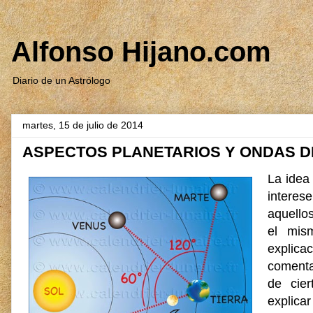
Alfonso Hijano.com
Diario de un Astrólogo
martes, 15 de julio de 2014
ASPECTOS PLANETARIOS Y ONDAS D
La idea 
interes
aquello
el mis
explica
comenta
de cier
explica