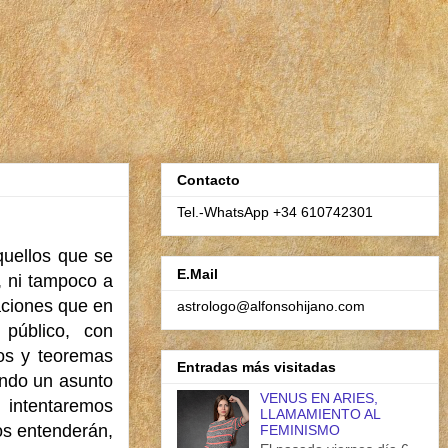
Contacto
Tel.-WhatsApp +34 610742301
aquellos que se
E.Mail
, ni tampoco a
aciones que en
astrologo@alfonsohijano.com
público, con
sos y teoremas
Entradas más visitadas
ndo un asunto
VENUS EN ARIES,
 intentaremos
LLAMAMIENTO AL
os entenderán,
FEMINISMO