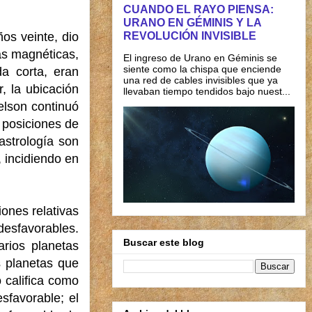
CUANDO EL RAYO PIENSA:
URANO EN GÉMINIS Y LA
REVOLUCIÓN INVISIBLE
os veinte, dio
as magnéticas,
El ingreso de Urano en Géminis se
siente como la chispa que enciende
a corta, eran
una red de cables invisibles que ya
, la ubicación
llevaban tiempo tendidos bajo nuest...
Nelson continuó
 posiciones de
astrología son
, incidiendo en
iones relativas
desfavorables.
Buscar este blog
arios planetas
s planetas que
o califica como
sfavorable; el