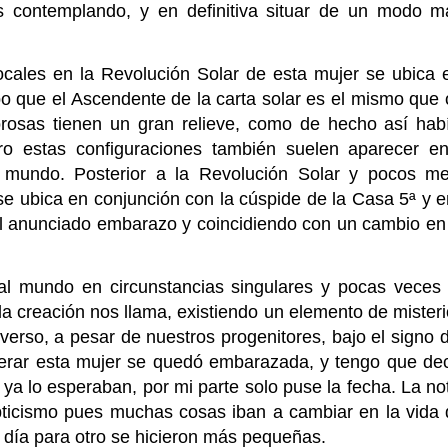
 contemplando, y en definitiva situar de un modo má
ales en la Revolución Solar de esta mujer se ubica 
po que el Ascendente de la carta solar es el mismo que
rosas tienen un gran relieve, como de hecho así hab
ro estas configuraciones también suelen aparecer e
 mundo. Posterior a la Revolución Solar y pocos m
e ubica en conjunción con la cúspide de la Casa 5ª y 
el anunciado embarazo y coincidiendo con un cambio en 
l mundo en circunstancias singulares y pocas veces e
la creación nos llama, existiendo un elemento de misteri
verso, a pesar de nuestros progenitores, bajo el signo 
rar esta mujer se quedó embarazada, y tengo que deci
ya lo esperaban, por mi parte solo puse la fecha. La not
epticismo pues muchas cosas iban a cambiar en la vida
 día para otro se hicieron más pequeñas.