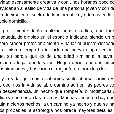
ividad escasamente creativa y con unos horarios poco c
yudaban al estilo de vida de una persona joven y con de
roducirse en el sector de la informática y además en la
opio domicilio.
 previamente debía realizar unos estudios, una for
 búsqueda de empleo en el espacio indicado, siendo un p
ra crecer profesionalmente y hallar el puesto desead
s, al mismo tiempo ha iniciado una nueva etapa person
te, su pareja que es de una edad similar a la suya 
ercana a lugar donde viven. Ni que decir tiene que a
spiraciones y buscando el mejor futuro para los dos.
a y la vida, que como sabemos suele abrirse camino 
mo decimos la vida se abre camino aún en las peores co
la descendencia, un hecho que rompería, o modificaría
alida ya no serían las mismas. Muchas veces no hay que
puja a ciertos hechos, a un camino ya hecho y que se h
os probables la astrología nos ofrece mayores detalles