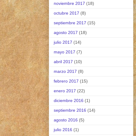
noviembre 2017
(18)
octubre 2017
(8)
septiembre 2017
(15)
agosto 2017
(18)
julio 2017
(14)
mayo 2017
(7)
abril 2017
(10)
marzo 2017
(8)
febrero 2017
(15)
enero 2017
(22)
diciembre 2016
(1)
septiembre 2016
(14)
agosto 2016
(5)
julio 2016
(1)