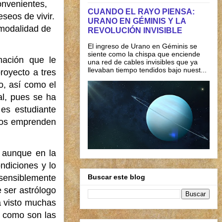
onvenientes,
CUANDO EL RAYO PIENSA:
seos de vivir.
URANO EN GÉMINIS Y LA
 modalidad de
REVOLUCIÓN INVISIBLE
El ingreso de Urano en Géminis se
siente como la chispa que enciende
mación que le
una red de cables invisibles que ya
llevaban tiempo tendidos bajo nuest...
royecto a tres
o, así como el
al, pues se ha
es estudiante
mbos emprenden
y aunque en la
ndiciones y lo
 sensiblemente
Buscar este blog
 ser astrólogo
a visto muchas
, como son las