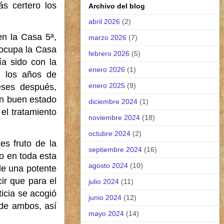
s certero los
Archivo del blog
abril 2026
(2)
en la Casa 5ª,
marzo 2026
(7)
 ocupa la Casa
febrero 2026
(5)
ía sido con la
enero 2026
(1)
n los años de
enero 2025
(9)
eses después,
en buen estado
diciembre 2024
(1)
el tratamiento
noviembre 2024
(18)
octubre 2024
(2)
s fruto de la
septiembre 2024
(16)
o en toda esta
agosto 2024
(10)
de una potente
r que para el
julio 2024
(11)
icia se acogió
junio 2024
(12)
 de ambos, así
mayo 2024
(14)