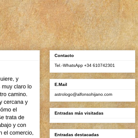
Contacto
Tel.-WhatsApp +34 610742301
uiere, y
E.Mail
 muy claro lo
tro camino.
astrologo@alfonsohijano.com
y cercana y
cómo el
Entradas más visitadas
Se trata de
abajo y con
n el comercio,
Entradas destacadas