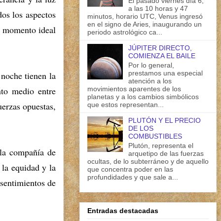
El pasado viernes día 6,
a las 10 horas y 47
dos los aspectos
minutos, horario UTC, Venus ingresó
en el signo de Aries, inaugurando un
 momento ideal
periodo astrológico ca...
JÚPITER DIRECTO,
COMIENZA EL BAILE
Por lo general,
prestamos una especial
noche tienen la
atención a los
movimientos aparentes de los
to medio entre
planetas y a los cambios simbólicos
uerzas opuestas,
que estos representan...
PLUTÓN Y EL PRECIO
DE LOS
COMBUSTIBLES
Plutón, representa el
 la compañía de
arquetipo de las fuerzas
ocultas, de lo subterráneo y de aquello
la equidad y la
que concentra poder en las
profundidades y que sale a...
 sentimientos de
Entradas destacadas