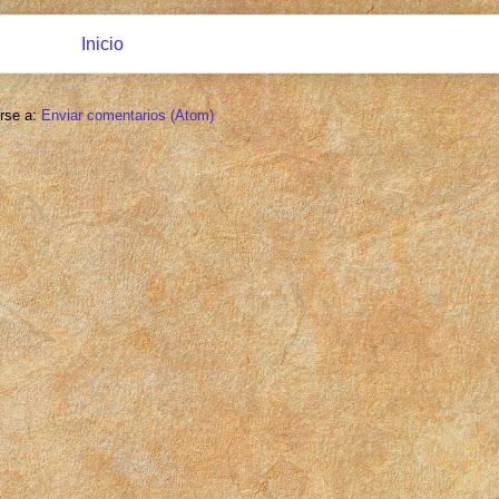
Inicio
irse a:
Enviar comentarios (Atom)