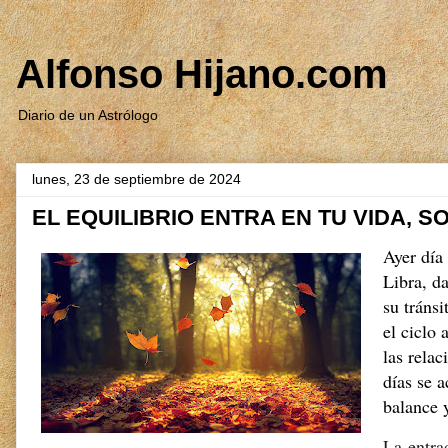
Alfonso Hijano.com
Diario de un Astrólogo
lunes, 23 de septiembre de 2024
EL EQUILIBRIO ENTRA EN TU VIDA, S
Ayer día
Libra, d
su tránsi
el ciclo 
las relac
días se 
balance y
La entra