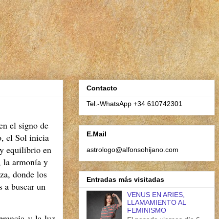
Contacto
Tel.-WhatsApp +34 610742301
en el signo de
E.Mail
o,
el Sol inicia
 equilibrio en
astrologo@alfonsohijano.com
,
la armonía y
za,
donde los
Entradas más visitadas
s a buscar un
VENUS EN ARIES,
LLAMAMIENTO AL
FEMINISMO
rancia y la luz