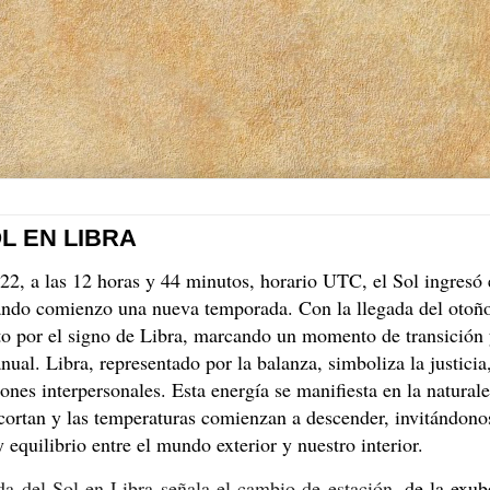
OL EN LIBRA
 22, a las 12 horas y 44 minutos, horario UTC, el Sol ingresó 
ando comienzo una nueva temporada. Con la llegada del otoñ
to por el signo de Libra,
marcando un momento de transición y
anual.
Libra,
representado por la balanza,
simboliza la justicia
iones interpersonales.
Esta energía se manifiesta en la naturale
acortan y las temperaturas comienzan a descender,
invitándono
 equilibrio entre el mundo exterior y nuestro interior.
da del Sol en Libra señala el cambio de estación,
de la exube