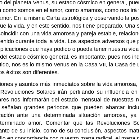
o del planeta Venus, su estado cósmico en general, pue
rá como somos en el amor, como amamos, como nos irá 
amor. En la misma Carta astrológica y observando la pos
 la vida, y en este sentido, nos tiene preparado. Una s
incidir con una vida amorosa y pareja estable, relacion
stenido durante toda la vida. Los aspectos adversos que 
omplicaciones que haya podido o pueda tener nuestra vid
del estado cósmico general, es importante, pues nos ind
tido, nos es lo mismo Venus en la Casa VII, la Casa de L
os éxitos son diferentes.
tiones y asuntos más inmediatos sobre la vida amorosa, y
Revoluciones Solares irán perfilando su influencia en 
res nos informarán del estado mensual de nuestras r
s, señalan grandes periodos que pueden abarcar incl
cación ante una determinada situación amorosa, y
determinado amor. Comentar que las Revoluciones So
anto de su inicio, como de su conclusión, aspectos matr
llo en concordancia con nuestro mapa radical, el mapa n