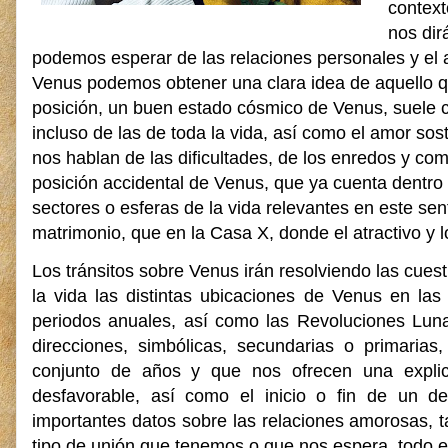
context
nos di
podemos esperar de las relaciones personales y el 
Venus podemos obtener una clara idea de aquello que
posición, un buen estado cósmico de Venus, suele co
incluso de las de toda la vida, así como el amor so
nos hablan de las dificultades, de los enredos y c
posición accidental de Venus, que ya cuenta dentro 
sectores o esferas de la vida relevantes en este sen
matrimonio, que en la Casa X, donde el atractivo y l
Los tránsitos sobre Venus irán resolviendo las cues
la vida las distintas ubicaciones de Venus en las 
periodos anuales, así como las Revoluciones Luna
direcciones, simbólicas, secundarias o primaria
conjunto de años y que nos ofrecen una expli
desfavorable, así como el inicio o fin de un 
importantes datos sobre las relaciones amorosas, t
tipo de unión que tenemos o que nos espera, todo e