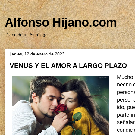
Alfonso Hijano.com
Diario de un Astrólogo
jueves, 12 de enero de 2023
VENUS Y EL AMOR A LARGO PLAZO
Mucho m
hecho d
persona
persona
ido, pu
parte i
señalar
condici