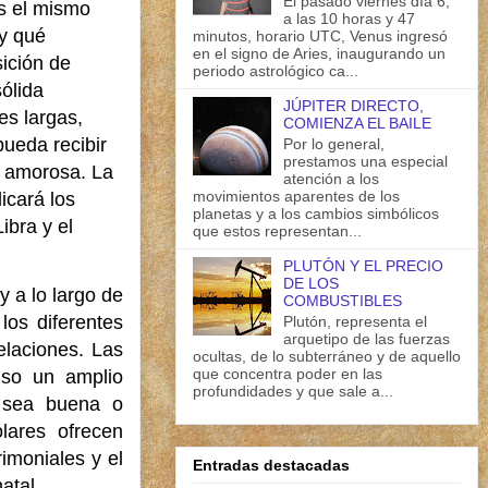
El pasado viernes día 6,
s el mismo
a las 10 horas y 47
y qué
minutos, horario UTC, Venus ingresó
en el signo de Aries, inaugurando un
ición de
periodo astrológico ca...
ólida
JÚPITER DIRECTO,
es largas,
COMIENZA EL BAILE
pueda recibir
Por lo general,
prestamos una especial
a amorosa. La
atención a los
movimientos aparentes de los
icará los
planetas y a los cambios simbólicos
ibra y el
que estos representan...
PLUTÓN Y EL PRECIO
DE LOS
 a lo largo de
COMBUSTIBLES
los diferentes
Plutón, representa el
arquetipo de las fuerzas
elaciones. Las
ocultas, de lo subterráneo y de aquello
que concentra poder en las
uso un amplio
profundidades y que sale a...
a sea buena o
lares ofrecen
imoniales y el
Entradas destacadas
atal.