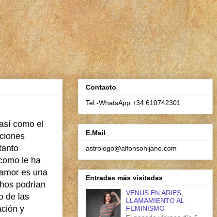
Contacto
Tel.-WhatsApp +34 610742301
así como el
E.Mail
aciones
tanto
astrologo@alfonsohijano.com
 como le ha
l amor es una
Entradas más visitadas
chos podrían
VENUS EN ARIES,
o de las
LLAMAMIENTO AL
ación y
FEMINISMO