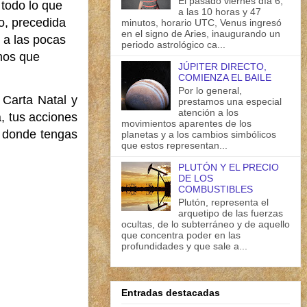
El pasado viernes día 6,
 todo lo que
a las 10 horas y 47
o, precedida
minutos, horario UTC, Venus ingresó
en el signo de Aries, inaugurando un
 a las pocas
periodo astrológico ca...
mos que
JÚPITER DIRECTO,
COMIENZA EL BAILE
Por lo general,
 Carta Natal y
prestamos una especial
atención a los
, tus acciones
movimientos aparentes de los
a donde tengas
planetas y a los cambios simbólicos
que estos representan...
PLUTÓN Y EL PRECIO
DE LOS
COMBUSTIBLES
Plutón, representa el
arquetipo de las fuerzas
ocultas, de lo subterráneo y de aquello
que concentra poder en las
profundidades y que sale a...
Entradas destacadas