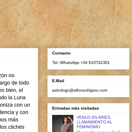
Contacto
Tel.-WhatsApp +34 610742301
zón no
E.Mail
argo de todo
s bien, el
astrologo@alfonsohijano.com
ndo la Luna
roniza con un
Entradas más visitadas
dencia y con
VENUS EN ARIES,
omos más
LLAMAMIENTO AL
los clichés
FEMINISMO