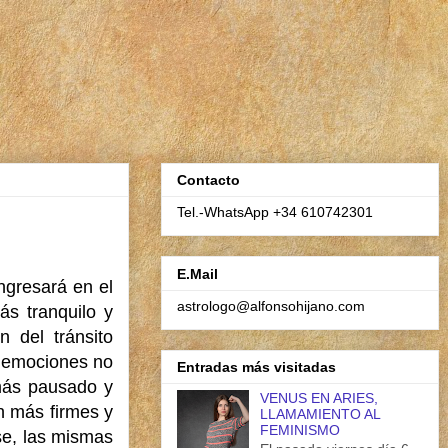
Contacto
Tel.-WhatsApp +34 610742301
E.Mail
ngresará en el
astrologo@alfonsohijano.com
s tranquilo y
 del tránsito
s emociones no
Entradas más visitadas
más pausado y
VENUS EN ARIES,
on más firmes y
LLAMAMIENTO AL
FEMINISMO
se, las mismas