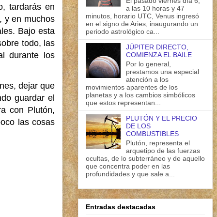
El pasado viernes día 6,
, tardarás en
a las 10 horas y 47
minutos, horario UTC, Venus ingresó
, y en muchos
en el signo de Aries, inaugurando un
les. Bajo esta
periodo astrológico ca...
obre todo, las
JÚPITER DIRECTO,
l durante los
COMIENZA EL BAILE
Por lo general,
prestamos una especial
atención a los
nes, dejar que
movimientos aparentes de los
planetas y a los cambios simbólicos
ndo guardar el
que estos representan...
ra con Plutón,
PLUTÓN Y EL PRECIO
poco las cosas
DE LOS
COMBUSTIBLES
Plutón, representa el
arquetipo de las fuerzas
ocultas, de lo subterráneo y de aquello
que concentra poder en las
profundidades y que sale a...
Entradas destacadas