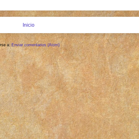
Inicio
irse a:
Enviar comentarios (Atom)