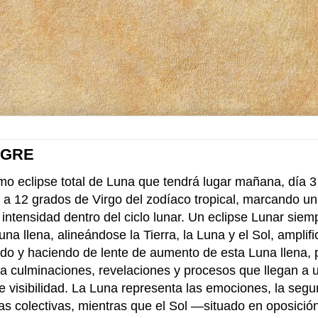
NGRE
imo eclipse total de Luna que tendrá lugar mañana, día 
 a 12 grados de Virgo del zodíaco tropical, marcando un
ntensidad dentro del ciclo lunar. Un eclipse Lunar siem
una llena, alineándose la Tierra, la Luna y el Sol, amplif
cado y haciendo de lente de aumento de esta Luna llena,
za culminaciones, revelaciones y procesos que llegan a 
de visibilidad. La Luna representa las emociones, la segu
as colectivas, mientras que el Sol —situado en oposici