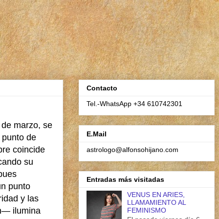
Contacto
Tel.-WhatsApp +34 610742301
3 de marzo, se
E.Mail
 punto de
pre coincide
astrologo@alfonsohijano.com
icando su
 pues
Entradas más visitadas
un punto
VENUS EN ARIES,
ridad y las
LLAMAMIENTO AL
ón— ilumina
FEMINISMO