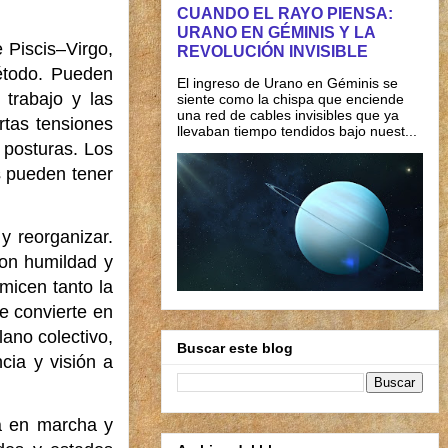
CUANDO EL RAYO PIENSA:
URANO EN GÉMINIS Y LA
e Piscis–Virgo,
REVOLUCIÓN INVISIBLE
método. Pueden
El ingreso de Urano en Géminis se
 trabajo y las
siente como la chispa que enciende
una red de cables invisibles que ya
ertas tensiones
llevaban tiempo tendidos bajo nuest...
 posturas. Los
s pueden tener
y reorganizar.
con humildad y
micen tanto la
e convierte en
lano colectivo,
Buscar este blog
cia y visión a
ya en marcha y