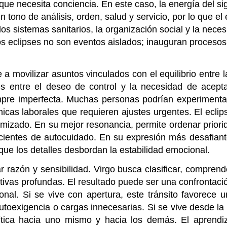
que necesita conciencia. En este caso, la energía del si
n tono de análisis, orden, salud y servicio, por lo que el
los sistemas sanitarios, la organización social y la nece
 Los eclipses no son eventos aislados; inauguran proces
 a movilizar asuntos vinculados con el equilibrio entre l
 entre el deseo de control y la necesidad de acepta
empre imperfecta. Muchas personas podrían experimenta
micas laborales que requieren ajustes urgentes. El ecli
imizado. En su mejor resonancia, permite ordenar priori
scientes de autocuidado. En su expresión más desafiant
que los detalles desbordan la estabilidad emocional.
ar razón y sensibilidad. Virgo busca clasificar, comprend
ivas profundas. El resultado puede ser una confrontació
onal. Si se vive con apertura, este tránsito favorece 
autoexigencia o cargas innecesarias. Si se vive desde la
crítica hacia uno mismo y hacia los demás. El aprendi