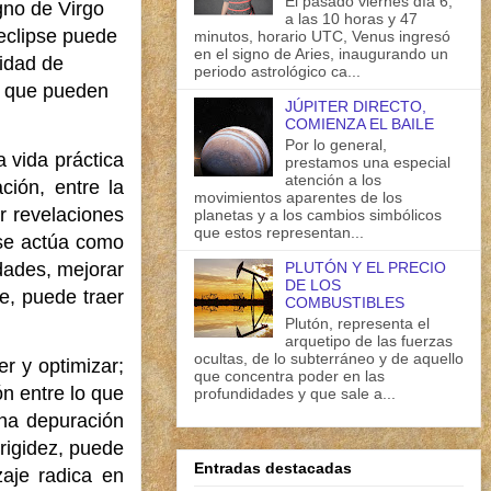
El pasado viernes día 6,
gno de Virgo
a las 10 horas y 47
 eclipse puede
minutos, horario UTC, Venus ingresó
en el signo de Aries, inaugurando un
sidad de
periodo astrológico ca...
os que pueden
JÚPITER DIRECTO,
COMIENZA EL BAILE
Por lo general,
a vida práctica
prestamos una especial
atención a los
ción, entre la
movimientos aparentes de los
r revelaciones
planetas y a los cambios simbólicos
que estos representan...
pse actúa como
PLUTÓN Y EL PRECIO
dades, mejorar
DE LOS
e, puede traer
COMBUSTIBLES
Plutón, representa el
arquetipo de las fuerzas
ocultas, de lo subterráneo y de aquello
er y optimizar;
que concentra poder en las
n entre lo que
profundidades y que sale a...
una depuración
 rigidez, puede
Entradas destacadas
zaje radica en