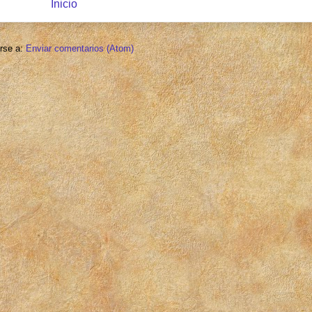
Inicio
irse a:
Enviar comentarios (Atom)