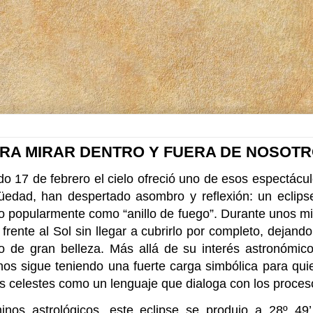
PARA MIRAR DENTRO Y FUERA DE NOSOT
do 17 de febrero el cielo ofreció uno de esos espectácu
güedad, han despertado asombro y reflexión: un eclipse
o popularmente como “anillo de fuego”. Durante unos mi
 frente al Sol sin llegar a cubrirlo por completo, dejando
o de gran belleza. Más allá de su interés astronómico
os sigue teniendo una fuerte carga simbólica para qu
los celestes como un lenguaje que dialoga con los proc
inos astrológicos, este eclipse se produjo a 28º 49’