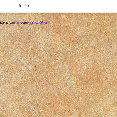
Inicio
irse a:
Enviar comentarios (Atom)