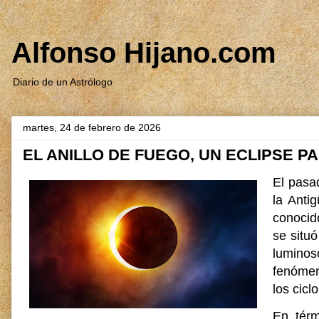
Alfonso Hijano.com
Diario de un Astrólogo
martes, 24 de febrero de 2026
EL ANILLO DE FUEGO, UN ECLIPSE 
El pasa
la Anti
conocid
se situó
luminos
fenómen
los cic
En térm