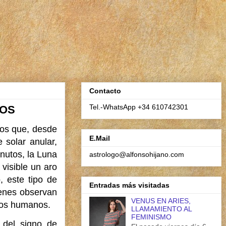
Contacto
Tel.-WhatsApp +34 610742301
ROS
los que, desde
E.Mail
 solar anular,
nutos, la Luna
astrologo@alfonsohijano.com
 visible un aro
, este tipo de
Entradas más visitadas
ienes observan
VENUS EN ARIES,
esos humanos.
LLAMAMIENTO AL
FEMINISMO
 del signo de