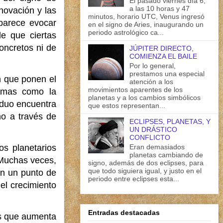
El pasado viernes día 6,
a las 10 horas y 47
nnovación y las
minutos, horario UTC, Venus ingresó
 parece evocar
en el signo de Aries, inaugurando un
periodo astrológico ca...
e que ciertas
oncretos ni de
JÚPITER DIRECTO,
COMIENZA EL BAILE
Por lo general,
prestamos una especial
n que ponen el
atención a los
movimientos aparentes de los
temas como la
planetas y a los cambios simbólicos
iduo encuentra
que estos representan...
no a través de
ECLIPSES, PLANETAS, Y
UN DRÁSTICO
CONFLICTO
Eran demasiados
os planetarios
planetas cambiando de
 Muchas veces,
signo, además de dos eclipses, para
que todo siguiera igual, y justo en el
an un punto de
periodo entre eclipses esta...
el crecimiento
Entradas destacadas
os que aumenta