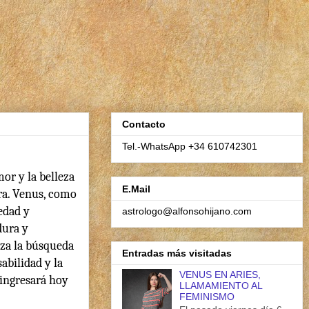
Contacto
Tel.-WhatsApp +34 610742301
or y la belleza
E.Mail
rra. Venus, como
iedad y
astrologo@alfonsohijano.com
dura y
iza la búsqueda
Entradas más visitadas
abilidad y la
VENUS EN ARIES,
 ingresará hoy
LLAMAMIENTO AL
FEMINISMO