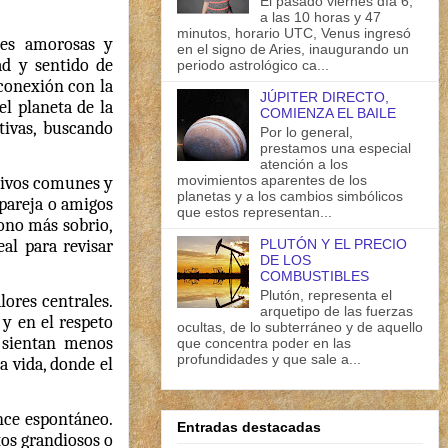
El pasado viernes día 6,
a las 10 horas y 47
minutos, horario UTC, Venus ingresó
nes amorosas y
en el signo de Aries, inaugurando un
ad y sentido de
periodo astrológico ca...
 conexión con la
JÚPITER DIRECTO,
el planeta de la
COMIENZA EL BAILE
ctivas, buscando
Por lo general,
prestamos una especial
atención a los
movimientos aparentes de los
etivos comunes y
planetas y a los cambios simbólicos
 pareja o amigos
que estos representan...
tono más sobrio,
PLUTÓN Y EL PRECIO
al para revisar
DE LOS
COMBUSTIBLES
Plutón, representa el
lores centrales.
arquetipo de las fuerzas
 y en el respeto
ocultas, de lo subterráneo y de aquello
e sientan menos
que concentra poder en las
profundidades y que sale a...
a vida, donde el
nce espontáneo.
Entradas destacadas
tos grandiosos o