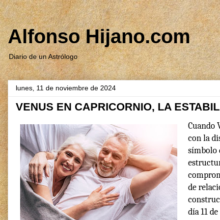
Alfonso Hijano.com
Diario de un Astrólogo
lunes, 11 de noviembre de 2024
VENUS EN CAPRICORNIO, LA ESTABI
Cuando V
con la di
símbolo d
estructu
comprome
de relaci
construc
día 11 d