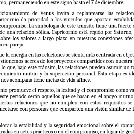
nio, permaneciendo en este signo hasta el 7 de diciembre.
sicionamiento de Venus invita a replantearse las relacio
icornio da prioridad a los vínculos que aportan estabilid
 compromiso. La simbología de este tránsito tiene una fuerte
e una relación sólida. Capricornio está regido por Saturno, 
 sobre los valores a largo plazo en nuestras conexiones afe
a en pareja.
ue la energía en las relaciones se sienta más centrada en obj
cuestionemos acerca de los proyectos compartidos con nuestra
r lo que, bajo este tránsito, las relaciones pueden asumir un 
ecimiento mutuo y la superación personal. Esta etapa es ide
 nos acompaña tiene metas de vida afines.
rnio promueve el respeto, la lealtad y el compromiso como va
 este período serán aquellos que se basan en el apoyo mutuo
 ciertas relaciones que no cumplen con estos requisitos s
conectarse con personas que comparten una visión similar de l
lorar la estabilidad y la seguridad emocional sobre el roma
radas en actos prácticos o en el compromiso, en lugar de ges