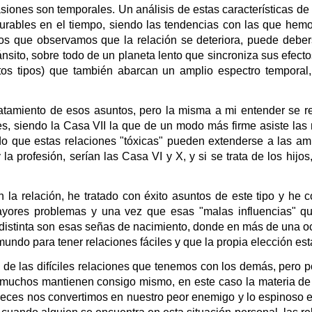
asiones son temporales. Un análisis de estas características de
durables en el tiempo, siendo las tendencias con las que hem
os que observamos que la relación se deteriora, puede deber
nsito, sobre todo de un planeta lento que sincroniza sus efecto
tos tipos) que también abarcan un amplio espectro temporal
tratamiento de esos asuntos, pero la misma a mi entender se r
es, siendo la Casa VII la que de un modo más firme asiste las 
o que estas relaciones "tóxicas" pueden extenderse a las ami
 la profesión, serían las Casa VI y X, y si se trata de los hijo
 la relación, he tratado con éxito asuntos de este tipo y he
mayores problemas y una vez que esas "malas influencias" 
 distinta son esas señas de nacimiento, donde en más de una o
undo para tener relaciones fáciles y que la propia elección está
de las difíciles relaciones que tenemos con los demás, pero 
e muchos mantienen consigo mismo, en este caso la materia de 
 veces nos convertimos en nuestro peor enemigo y lo espinoso 