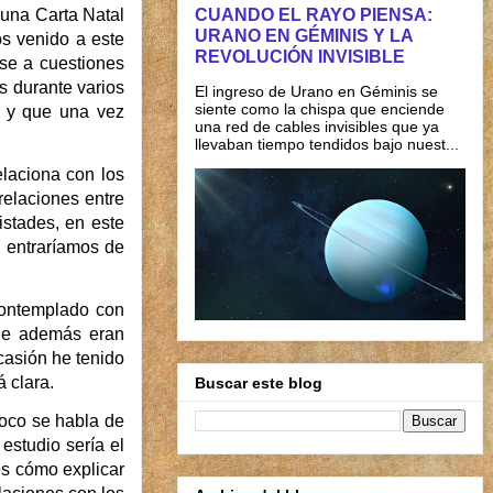
CUANDO EL RAYO PIENSA:
 una Carta Natal
URANO EN GÉMINIS Y LA
os venido a este
REVOLUCIÓN INVISIBLE
se a cuestiones
s durante varios
El ingreso de Urano en Géminis se
siente como la chispa que enciende
, y que una vez
una red de cables invisibles que ya
llevaban tiempo tendidos bajo nuest...
elaciona con los
relaciones entre
stades, en este
s, entraríamos de
 contemplado con
que además eran
casión he tenido
 clara.
Buscar este blog
poco se habla de
estudio sería el
es cómo explicar