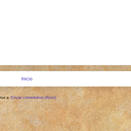
Inicio
irse a:
Enviar comentarios (Atom)