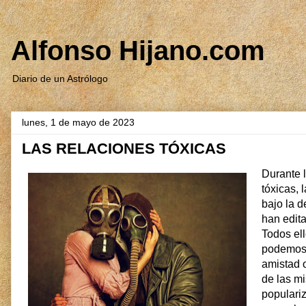
Alfonso Hijano.com
Diario de un Astrólogo
lunes, 1 de mayo de 2023
LAS RELACIONES TÓXICAS
Durante l
tóxicas,
bajo la d
han edit
Todos ell
podemos 
amistad 
de las mi
populari