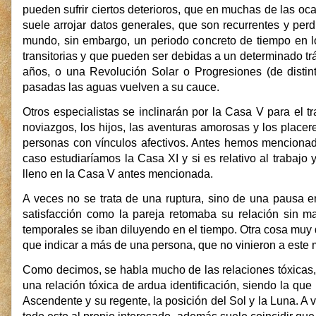
pueden sufrir ciertos deterioros, que en muchas de las oc
suele arrojar datos generales, que son recurrentes y per
mundo, sin embargo, un periodo concreto de tiempo en l
transitorias y que pueden ser debidas a un determinado trá
años, o una Revolución Solar o Progresiones (de distin
pasadas las aguas vuelven a su cauce.
Otros especialistas se inclinarán por la Casa V para el 
noviazgos, los hijos, las aventuras amorosas y los placer
personas con vínculos afectivos. Antes hemos mencionad
caso estudiaríamos la Casa XI y si es relativo al trabajo y
lleno en la Casa V antes mencionada.
A veces no se trata de una ruptura, sino de una pausa en
satisfacción como la pareja retomaba su relación sin 
temporales se iban diluyendo en el tiempo. Otra cosa muy
que indicar a más de una persona, que no vinieron a este m
Como decimos, se habla mucho de las relaciones tóxicas, 
una relación tóxica de ardua identificación, siendo la qu
Ascendente y su regente, la posición del Sol y la Luna. A