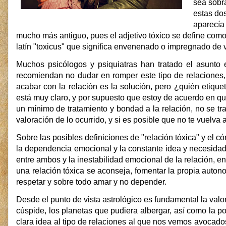
sea sobr
estas do
aparecía 
mucho más antiguo, pues el adjetivo tóxico se define como
latín "toxicus" que significa envenenado o impregnado de 
Muchos psicólogos y psiquiatras han tratado el asunto 
recomiendan no dudar en romper este tipo de relaciones, 
acabar con la relación es la solución, pero ¿quién etiqu
está muy claro, y por supuesto que estoy de acuerdo en qu
un mínimo de tratamiento y bondad a la relación, no se t
valoración de lo ocurrido, y si es posible que no te vuelva 
Sobre las posibles definiciones de "relación tóxica" y el c
la dependencia emocional y la constante idea y necesidad d
entre ambos y la inestabilidad emocional de la relación, e
una relación tóxica se aconseja, fomentar la propia auton
respetar y sobre todo amar y no depender.
Desde el punto de vista astrológico es fundamental la val
cúspide, los planetas que pudiera albergar, así como la 
clara idea al tipo de relaciones al que nos vemos avocado