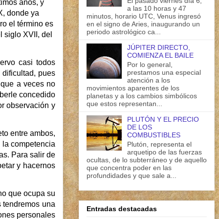
El pasado viernes día 6,
timos años, y
a las 10 horas y 47
XX, donde ya
minutos, horario UTC, Venus ingresó
ro el término es
en el signo de Aries, inaugurando un
periodo astrológico ca...
siglo XVII, del
JÚPITER DIRECTO,
COMIENZA EL BAILE
ervo casi todos
Por lo general,
prestamos una especial
dificultad, pues
atención a los
s que a veces no
movimientos aparentes de los
aberle concedido
planetas y a los cambios simbólicos
que estos representan...
or observación y
PLUTÓN Y EL PRECIO
DE LOS
peto entre ambos,
COMBUSTIBLES
, la competencia
Plutón, representa el
arquetipo de las fuerzas
s. Para salir de
ocultas, de lo subterráneo y de aquello
petar y hacernos
que concentra poder en las
profundidades y que sale a...
gno que ocupa su
es tendremos una
Entradas destacadas
iones personales