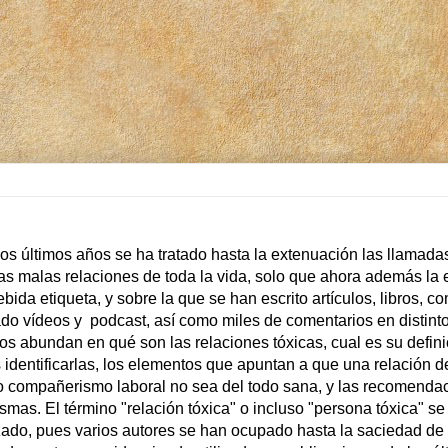
os últimos años se ha tratado hasta la extenuación las llamada
 las malas relaciones de toda la vida, solo que ahora además l
ebida etiqueta, y sobre la que se han escrito artículos, libros, c
ado vídeos y
podcast, así como miles de comentarios en distint
os abundan en qué son las relaciones tóxicas, cual es su defin
identificarlas, los elementos que apuntan a que una relación d
o compañerismo laboral no sea del todo sana, y las recomendac
smas. El término "relación tóxica" o incluso "persona tóxica" se
zado, pues varios autores se han ocupado hasta la saciedad de 