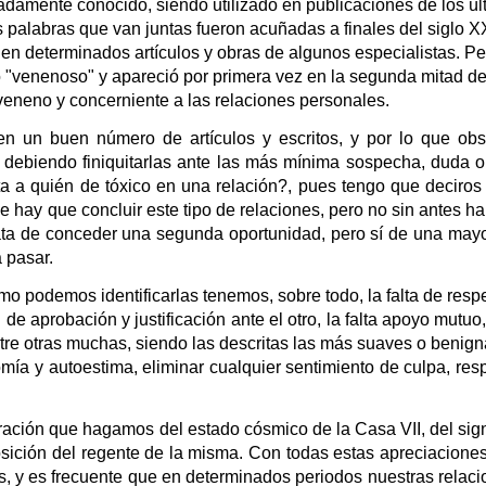
adamente conocido, siendo utilizado en publicaciones de los úl
s palabras que van juntas fueron acuñadas a finales del siglo 
en determinados artículos y obras de algunos especialistas. Pe
 "venenoso" y apareció por primera vez en la segunda mitad del 
veneno y concerniente a las relaciones personales.
en un buen número de artículos y escritos, y por lo que obs
debiendo finiquitarlas ante las más mínima sospecha, duda o 
eta a quién de tóxico en una relación?, pues tengo que deciro
e hay que concluir este tipo de relaciones, pero no sin antes h
rata de conceder una segunda oportunidad, pero sí de una may
a pasar.
ómo podemos identificarlas tenemos, sobre todo, la falta de res
e aprobación y justificación ante el otro, la falta apoyo mutuo
ntre otras muchas, siendo las descritas las más suaves o benigna
omía y autoestima, eliminar cualquier sentimiento de culpa, res
oración que hagamos del estado cósmico de la Casa VII, del si
posición del regente de la misma. Con todas estas apreciacion
s, y es frecuente que en determinados periodos nuestras relac