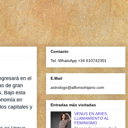
Contacto
Tel.-WhatsApp +34 610742301
ngresará en el
E.Mail
ras de gran
astrologo@alfonsohijano.com
s. Bajo esta
conomía en
Entradas más visitadas
os capitales y
VENUS EN ARIES,
LLAMAMIENTO AL
FEMINISMO