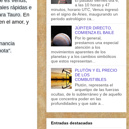
te es Venus,
El pasado viernes día 6,
a las 10 horas y 47
ales rápidas e
minutos, horario UTC, Venus ingresó
en el signo de Aries, inaugurando un
ara Tauro.
En
periodo astrológico ca...
en el amor, y
JÚPITER DIRECTO,
COMIENZA EL BAILE
Por lo general,
prestamos una especial
nancia
atención a los
nota".
movimientos aparentes de los
planetas y a los cambios simbólicos
que estos representan...
PLUTÓN Y EL PRECIO
DE LOS
COMBUSTIBLES
Plutón, representa el
arquetipo de las fuerzas
ocultas, de lo subterráneo y de aquello
que concentra poder en las
profundidades y que sale a...
Entradas destacadas