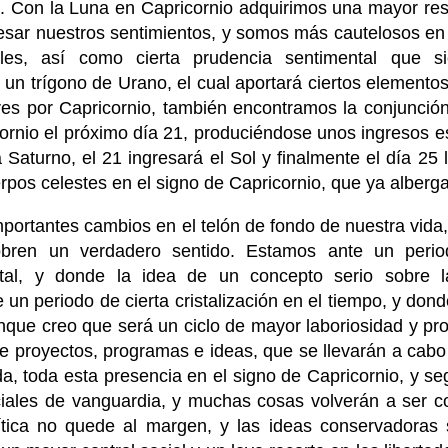
n. Con la Luna en Capricornio adquirimos una mayor res
esar nuestros sentimientos, y somos más cautelosos en 
les, así como cierta prudencia sentimental que s
n trígono de Urano, el cual aportará ciertos elementos
ares por Capricornio, también encontramos la conjunció
icornio el próximo día 21, produciéndose unos ingresos 
á Saturno, el 21 ingresará el Sol y finalmente el día 25
pos celestes en el signo de Capricornio, que ya alberga
portantes cambios en el telón de fondo de nuestra vida
 cobren un verdadero sentido. Estamos ante un peri
tal, y donde la idea de un concepto serio sobre 
 un periodo de cierta cristalización en el tiempo, y don
nque creo que será un ciclo de mayor laboriosidad y pro
de proyectos, programas e ideas, que se llevarán a ca
, toda esta presencia en el signo de Capricornio, y se
iales de vanguardia, y muchas cosas volverán a ser c
ítica no quede al margen, y las ideas conservadoras 