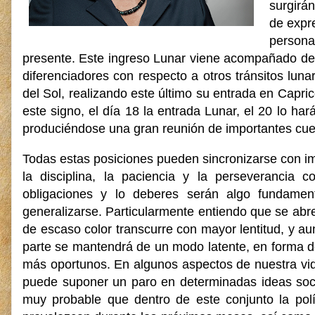
surgirá
de expr
persona
presente. Este ingreso Lunar viene acompañado de u
diferenciadores con respecto a otros tránsitos lun
del Sol, realizando este último su entrada en Capr
este signo, el día 18 la entrada Lunar, el 20 lo har
produciéndose una gran reunión de importantes cuer
Todas estas posiciones pueden sincronizarse con im
la disciplina, la paciencia y la perseverancia
obligaciones y lo deberes serán algo fundamen
generalizarse. Particularmente entiendo que se abre
de escaso color transcurre con mayor lentitud, y au
parte se mantendrá de un modo latente, en forma 
más oportunos. En algunos aspectos de nuestra vida
puede suponer un paro en determinadas ideas soc
muy probable que dentro de este conjunto la pol