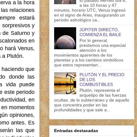
El pasado viernes día 6,
erva a la hora
a las 10 horas y 47
las relaciones
minutos, horario UTC, Venus ingresó
en el signo de Aries, inaugurando un
iempre estará
periodo astrológico ca...
 sorpresivos y
JÚPITER DIRECTO,
n de Saturno y
COMIENZA EL BAILE
escalonados en
Por lo general,
prestamos una especial
 lo hará Venus,
atención a los
movimientos aparentes de los
 a Plutón.
planetas y a los cambios simbólicos
que estos representan...
, haciendo que
PLUTÓN Y EL PRECIO
odo donde las
DE LOS
la vida puede
COMBUSTIBLES
Plutón, representa el
de este periodo
arquetipo de las fuerzas
ductividad, en
ocultas, de lo subterráneo y de aquello
que concentra poder en las
bo en momentos
profundidades y que sale a...
gún opiniones,
omo antes. Es
serán las que
Entradas destacadas