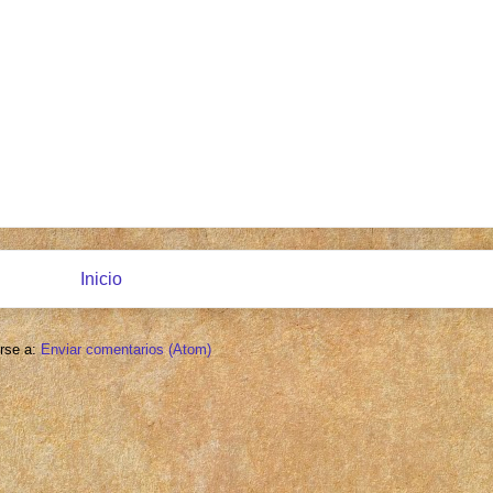
Inicio
irse a:
Enviar comentarios (Atom)