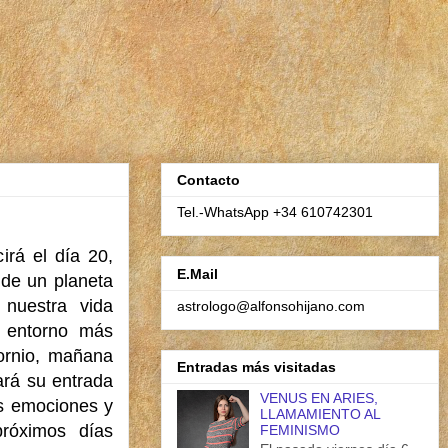
Contacto
Tel.-WhatsApp +34 610742301
rá el día 20,
E.Mail
 de un planeta
 nuestra vida
astrologo@alfonsohijano.com
y entorno más
ornio, mañana
Entradas más visitadas
ará su entrada
VENUS EN ARIES,
as emociones y
LLAMAMIENTO AL
próximos días
FEMINISMO