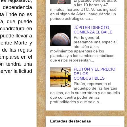
s legislativo,
El pasado viernes día 6,
a las 10 horas y 47
o dependencia
minutos, horario UTC, Venus ingresó
en el signo de Aries, inaugurando un
ta linde no es
periodo astrológico ca...
ía, que puede
JÚPITER DIRECTO,
cuadratura en
COMIENZA EL BAILE
puede llevar a
Por lo general,
prestamos una especial
 entre Marte y
atención a los
 de las reglas
movimientos aparentes de los
planetas y a los cambios simbólicos
emplarse en el
que estos representan...
ión tendrá una
PLUTÓN Y EL PRECIO
var la licitud
DE LOS
COMBUSTIBLES
Plutón, representa el
arquetipo de las fuerzas
ocultas, de lo subterráneo y de aquello
que concentra poder en las
profundidades y que sale a...
Entradas destacadas