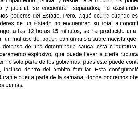
ica impartiendo justicia, y desde hace mucho, los podere
vo y judicial, se encuentran separados, no existiend
stos poderes del Estado. Pero, ¿qué ocurre cuando es
poderes de un Estado no encuentran su total autonom
go, a las 12 horas 15 minutos, se ha producido una 
n un mal uso del poder, con un ansia supremacista que 
 la defensa de una determinada causa, esta cuadratura
eramento explosivo, que puede llevar a cierta ruptura
der no solo parte de los gobiernos, pues este puede cont
, incluso dentro del ámbito familiar. Esta configurac
 durante buena parte de la semana, donde podremos obser
los demás.