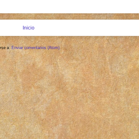
Inicio
irse a:
Enviar comentarios (Atom)