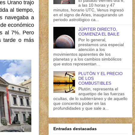
El pasado viernes día 6,
es Urano trajo
a las 10 horas y 47
ida al tiempo,
minutos, horario UTC, Venus ingresó
en el signo de Aries, inaugurando un
ís navegaba a
periodo astrológico ca...
o de económico
JÚPITER DIRECTO,
s al 7%. Pero
COMIENZA EL BAILE
s tarde o más
Por lo general,
prestamos una especial
atención a los
movimientos aparentes de los
planetas y a los cambios simbólicos
que estos representan...
PLUTÓN Y EL PRECIO
DE LOS
COMBUSTIBLES
Plutón, representa el
arquetipo de las fuerzas
ocultas, de lo subterráneo y de aquello
que concentra poder en las
profundidades y que sale a...
Entradas destacadas