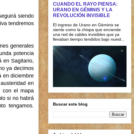
CUANDO EL RAYO PIENSA:
URANO EN GÉMINIS Y LA
REVOLUCIÓN INVISIBLE
seguirá siendo
itiva tendremos
El ingreso de Urano en Géminis se
siente como la chispa que enciende
una red de cables invisibles que ya
llevaban tiempo tendidos bajo nuest...
ones generales
gunda potencia
 en Sagitario,
omo ya decimos
á en diciembre
 austeridad en
n con el mapa
nto si no habrá
Buscar este blog
nto tengamos.