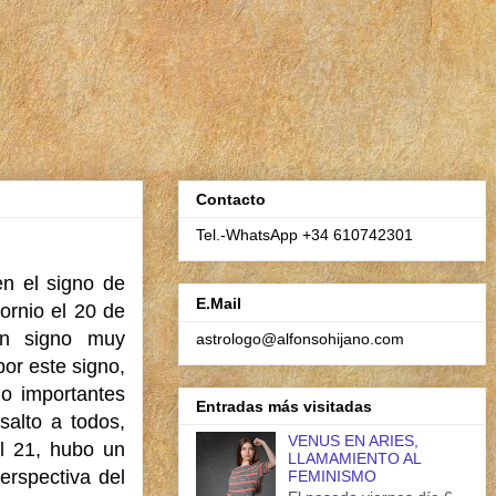
Contacto
Tel.-WhatsApp +34 610742301
n el signo de
E.Mail
ornio el 20 de
un signo muy
astrologo@alfonsohijano.com
or este signo,
o importantes
Entradas más visitadas
salto a todos,
VENUS EN ARIES,
el 21, hubo un
LLAMAMIENTO AL
erspectiva del
FEMINISMO