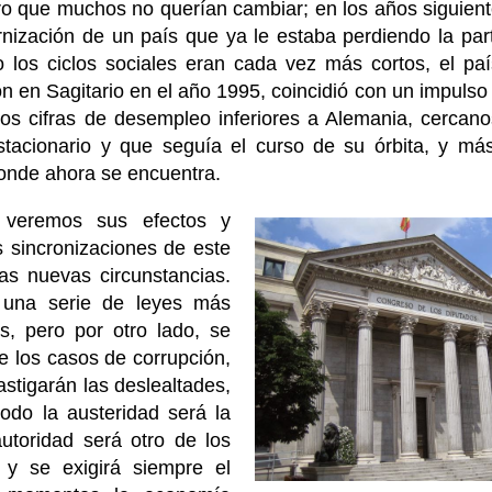
uro que muchos no querían cambiar; en los años siguient
nización de un país que ya le estaba perdiendo la part
los ciclos sociales eran cada vez más cortos, el pa
ón en Sagitario en el año 1995, coincidió con un impuls
s cifras de desempleo inferiores a Alemania, cercano
tacionario y que seguía el curso de su órbita, y má
donde ahora se encuentra.
o veremos sus efectos y
 sincronizaciones de este
s nuevas circunstancias.
 una serie de leyes más
es, pero por otro lado, se
e los casos de corrupción,
astigarán las deslealtades,
odo la austeridad será la
utoridad será otro de los
 y se exigirá siempre el