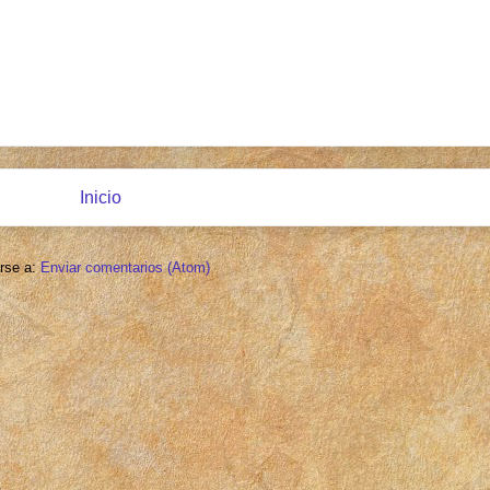
Inicio
irse a:
Enviar comentarios (Atom)