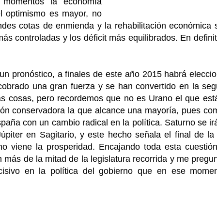
s momentos la economía
el optimismo es mayor, no
ndes cotas de enmienda y la rehabilitación económica 
más controladas y los déficit más equilibrados. En defin
un pronóstico, a finales de este año 2015 habrá elecci
obrado una gran fuerza y se han convertido en la se
las cosas, pero recordemos que no es Urano el que está
ación conservadora la que alcance una mayoría, pues c
paña con un cambio radical en la política. Saturno se ir
piter en Sagitario, y este hecho señala el final de la
o viene la prosperidad. Encajando toda esta cuestió
n más de la mitad de la legislatura recorrida y me pregu
cisivo en la política del gobierno que en ese mome