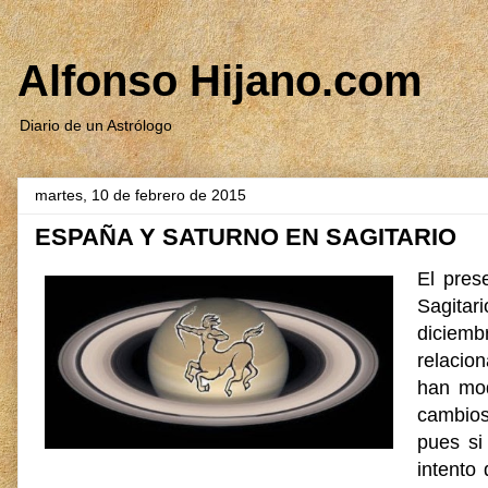
Alfonso Hijano.com
Diario de un Astrólogo
martes, 10 de febrero de 2015
ESPAÑA Y SATURNO EN SAGITARIO
El pres
Sagitar
diciem
relacio
han mod
cambios
pues si
intento